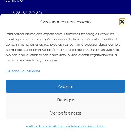
926 63 20 80
Gestionar consentimiento
info@estructurasdomingoyfidel.com
Avda. de los Industriales S/N
Para ofrecer las mejores experiencias, utilizamos tecnologías como las
cookies para almacenar y/o acceder a la información del dispositivo. El
13240 La Solana (Ciudad Real)
consentimiento de estas tecnologías nos permitirá procesar datos como el
comportamiento de navegación o las identificaciones únicas en este sitio.
Legal
No consentir o retirar el consentimiento, puede afectar negativamente a
ciertas características y funciones.
Aviso Legal
Gestionar los servicios
Política de Cookies
Política de Privacidad
Aceptar
Denegar
Ver preferencias
Copyright © 2026 Estructuras Domingo y Fidel
Política de cookies
Política de Privacidad
Aviso Legal