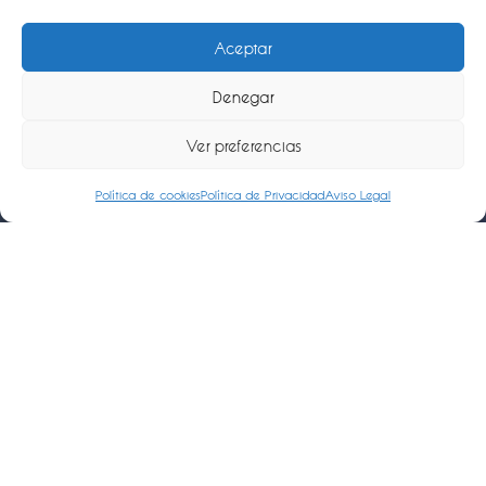
Aceptar
Denegar
Ver preferencias
Política de cookies
Política de Privacidad
Aviso Legal
En
Domingo y Fidel Muñoz S.L.
ponemos a
disposición de nuestros clientes una
selección
de fincas, naves industriales y propiedades
en